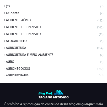
(*)
(1)
acidente
(4)
ACIDENTE AÉREO
(110)
ACIDENTE DE TRANSITO
(160)
ACIDENTE DE TRÂNSITO
(13)
AFOGAMENTO
(1)
AGRICULTURA
(254)
AGRICULTURA E MEIO AMBIENTE
(2)
AGRO
(1)
AGRONEGÓCIOS
(787)
AGROPECUÁRIA
(37)
AMBIENTE
(9)
ANIVERSARIANTE DO DIA
(2)
ANIVERSÁRIO DA CIDADE
(2)
ANIVERSÁRIOS
(1)
É proibida a reprodução do conteúdo deste blog em qualquer meio