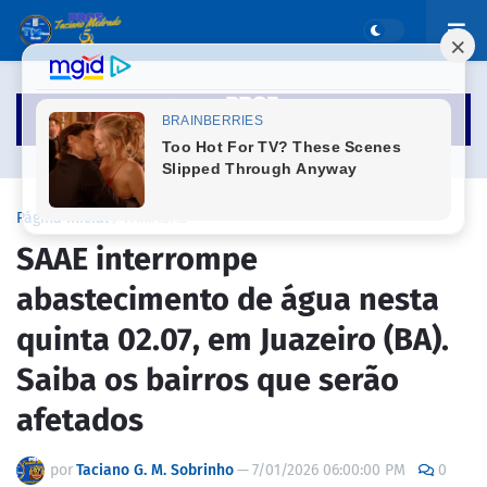
Página inicial
VARIADAS
SAAE interrompe
abastecimento de água nesta
quinta 02.07, em Juazeiro (BA).
Saiba os bairros que serão
afetados
por
Taciano G. M. Sobrinho
—
7/01/2026 06:00:00 PM
0