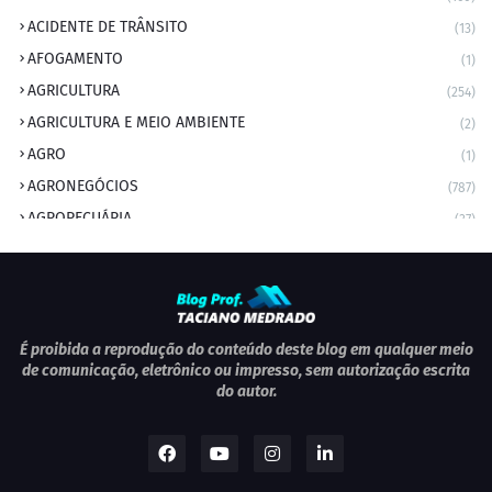
ACIDENTE DE TRÂNSITO
(13)
AFOGAMENTO
(1)
AGRICULTURA
(254)
AGRICULTURA E MEIO AMBIENTE
(2)
AGRO
(1)
AGRONEGÓCIOS
(787)
AGROPECUÁRIA
(37)
AMBIENTE
(9)
ANIVERSARIANTE DO DIA
(2)
ANIVERSÁRIO DA CIDADE
(2)
ANIVERSÁRIOS
(1)
É proibida a reprodução do conteúdo deste blog em qualquer meio
de comunicação, eletrônico ou impresso, sem autorização escrita
APEXBRASIL
(1)
do autor.
artigo
(5)
ARTIGOS
(339)
ARTIGOS JURÍDICOS
(17)