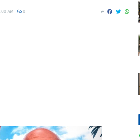
1:00 AM
0