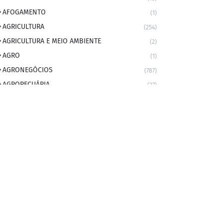
AFOGAMENTO
(1)
AGRICULTURA
(254)
AGRICULTURA E MEIO AMBIENTE
(2)
AGRO
(1)
AGRONEGÓCIOS
(787)
AGROPECUÁRIA
(37)
AMBIENTE
(9)
ANIVERSARIANTE DO DIA
(2)
ANIVERSÁRIO DA CIDADE
(2)
ANIVERSÁRIOS
(1)
APEXBRASIL
(1)
artigo
(5)
ARTIGOS
(339)
ARTIGOS JURÍDICOS
(17)
AS RAPIDINHAS DO PROFESSOR
(1)