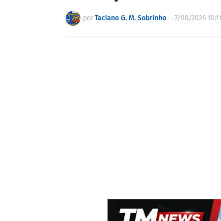
por
Taciano G. M. Sobrinho
—
7/08/2026 10:1