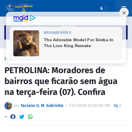
Página inicial
VARIADAS
PETROLINA: Moradores de
bairros que ficarão sem água
na terça-feira (07). Confira
por
Taciano G. M. Sobrinho
—
7/05/2026 05:00:00 PM
0