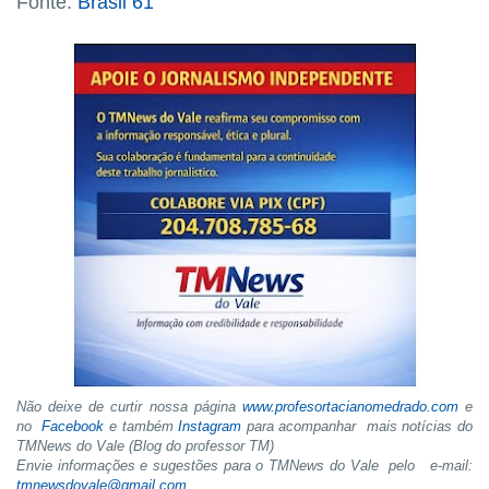
Fonte:
Brasil 61
Não deixe de curtir nossa página
www.profesortacianomedrado.com
e
no
Facebook
e também
Instagram
para acompanhar mais notícias do
TMNews do Vale (Blog do professor TM)
Envie informações e sugestões para o TMNews do Vale pelo e-mail:
tmnewsdovale@gmail.com