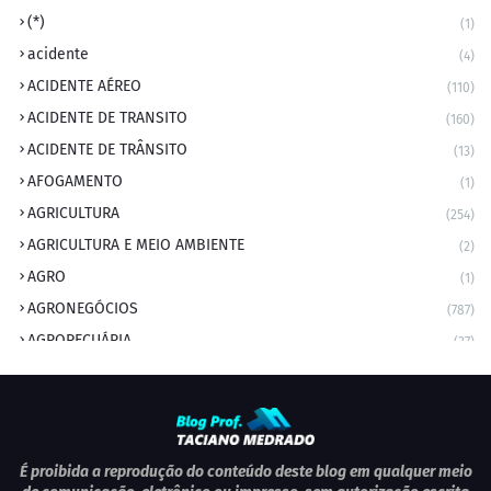
(*)
(1)
acidente
(4)
ACIDENTE AÉREO
(110)
ACIDENTE DE TRANSITO
(160)
ACIDENTE DE TRÂNSITO
(13)
AFOGAMENTO
(1)
AGRICULTURA
(254)
AGRICULTURA E MEIO AMBIENTE
(2)
AGRO
(1)
AGRONEGÓCIOS
(787)
AGROPECUÁRIA
(37)
AMBIENTE
(9)
ANIVERSARIANTE DO DIA
(2)
ANIVERSÁRIO DA CIDADE
(2)
ANIVERSÁRIOS
(1)
É proibida a reprodução do conteúdo deste blog em qualquer meio