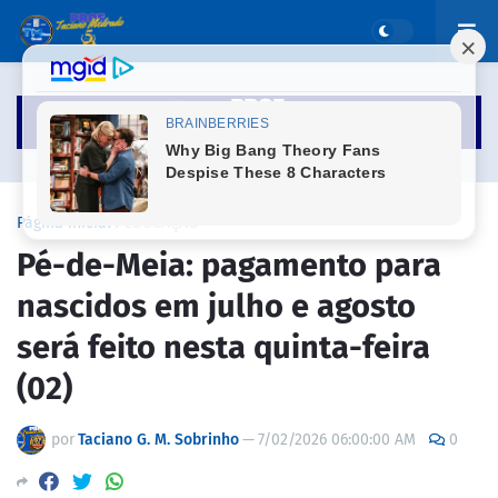
Página inicial
EDUCAÇÃO
Pé-de-Meia: pagamento para
nascidos em julho e agosto
será feito nesta quinta-feira
(02)
por
Taciano G. M. Sobrinho
—
7/02/2026 06:00:00 AM
0