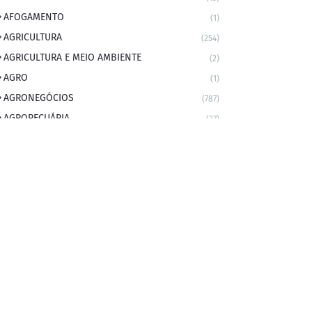
AFOGAMENTO
(1)
AGRICULTURA
(254)
AGRICULTURA E MEIO AMBIENTE
(2)
AGRO
(1)
AGRONEGÓCIOS
(787)
AGROPECUÁRIA
(37)
AMBIENTE
(9)
ANIVERSARIANTE DO DIA
(2)
ANIVERSÁRIO DA CIDADE
(2)
ANIVERSÁRIOS
(1)
APEXBRASIL
(1)
artigo
(5)
ARTIGOS
(339)
ARTIGOS JURÍDICOS
(17)
AS RAPIDINHAS DO PROFESSOR
(1)