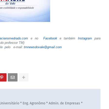
tacianomedrado.com
e no
Facebook
e também
Instagram
para
do professor TM)
ale pelo e-mail:
tmnewsdovale@gmail.com
 Universitário * Eng. Agronômo * Admin. de Empresas *