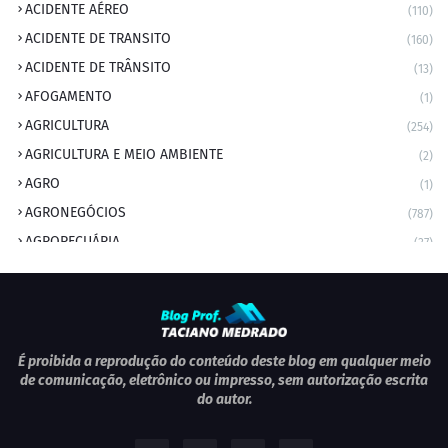
ACIDENTE AÉREO
(110)
ACIDENTE DE TRANSITO
(160)
ACIDENTE DE TRÂNSITO
(13)
AFOGAMENTO
(1)
AGRICULTURA
(254)
AGRICULTURA E MEIO AMBIENTE
(2)
AGRO
(1)
AGRONEGÓCIOS
(787)
AGROPECUÁRIA
(37)
AMBIENTE
(9)
ANIVERSARIANTE DO DIA
(2)
ANIVERSÁRIO DA CIDADE
(2)
ANIVERSÁRIOS
(1)
É proibida a reprodução do conteúdo deste blog em qualquer meio
de comunicação, eletrônico ou impresso, sem autorização escrita
APEXBRASIL
(1)
do autor.
artigo
(5)
ARTIGOS
(339)