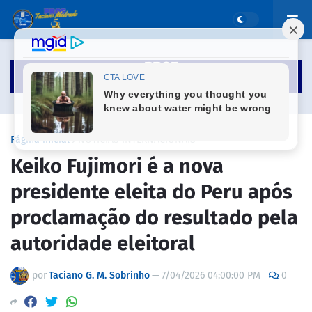
Página inicial
NOTICIAS INTERNACIONAIS
Keiko Fujimori é a nova
presidente eleita do Peru após
proclamação do resultado pela
autoridade eleitoral
por
Taciano G. M. Sobrinho
—
7/04/2026 04:00:00 PM
0