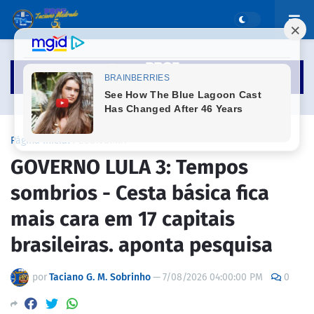
Página inicial
ECONOMIA
GOVERNO LULA 3: Tempos
sombrios - Cesta básica fica
mais cara em 17 capitais
brasileiras. aponta pesquisa
por
Taciano G. M. Sobrinho
—
7/08/2026 04:00:00 PM
0