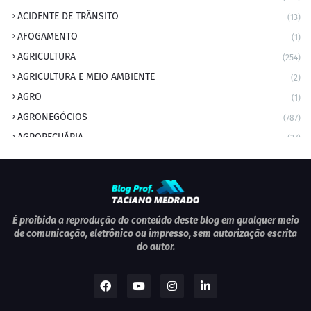
ACIDENTE DE TRÂNSITO
(13)
AFOGAMENTO
(1)
AGRICULTURA
(254)
AGRICULTURA E MEIO AMBIENTE
(2)
AGRO
(1)
AGRONEGÓCIOS
(787)
AGROPECUÁRIA
(37)
AMBIENTE
(9)
ANIVERSARIANTE DO DIA
(2)
ANIVERSÁRIO DA CIDADE
(2)
ANIVERSÁRIOS
(1)
É proibida a reprodução do conteúdo deste blog em qualquer meio
de comunicação, eletrônico ou impresso, sem autorização escrita
APEXBRASIL
(1)
do autor.
artigo
(5)
ARTIGOS
(339)
ARTIGOS JURÍDICOS
(17)