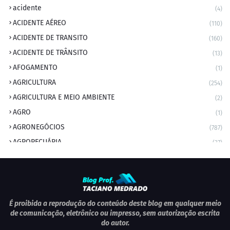
acidente
(4)
ACIDENTE AÉREO
(110)
ACIDENTE DE TRANSITO
(160)
ACIDENTE DE TRÂNSITO
(13)
AFOGAMENTO
(1)
AGRICULTURA
(254)
AGRICULTURA E MEIO AMBIENTE
(2)
AGRO
(1)
AGRONEGÓCIOS
(787)
AGROPECUÁRIA
(37)
AMBIENTE
(9)
ANIVERSARIANTE DO DIA
(2)
ANIVERSÁRIO DA CIDADE
(2)
ANIVERSÁRIOS
(1)
É proibida a reprodução do conteúdo deste blog em qualquer meio
de comunicação, eletrônico ou impresso, sem autorização escrita
APEXBRASIL
(1)
do autor.