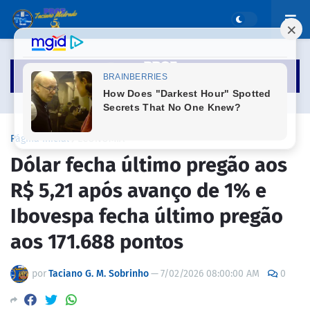
Página inicial
ECONOMIA
Dólar fecha último pregão aos
R$ 5,21 após avanço de 1% e
Ibovespa fecha último pregão
aos 171.688 pontos
por
Taciano G. M. Sobrinho
—
7/02/2026 08:00:00 AM
0