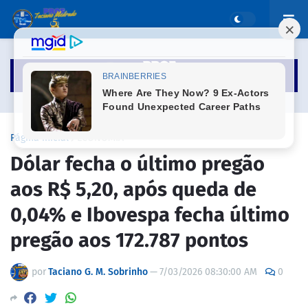
Página inicial
ECONOMIA
Dólar fecha o último pregão
aos R$ 5,20, após queda de
0,04% e Ibovespa fecha último
pregão aos 172.787 pontos
por
Taciano G. M. Sobrinho
—
7/03/2026 08:30:00 AM
0