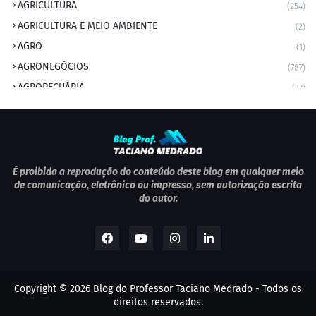
AGRICULTURA
(254)
AGRICULTURA E MEIO AMBIENTE
(2)
AGRO
(1)
AGRONEGÓCIOS
(787)
AGROPECUÁRIA
(37)
AMBIENTE
(9)
ANIVERSARIANTE DO DIA
(2)
ANIVERSÁRIO DA CIDADE
(2)
ANIVERSÁRIOS
(1)
É proibida a reprodução do conteúdo deste blog em qualquer meio
de comunicação, eletrônico ou impresso, sem autorização escrita
APEXBRASIL
(1)
do autor.
artigo
(5)
ARTIGOS
(339)
ARTIGOS JURÍDICOS
(17)
AS RAPIDINHAS DO PROFESSOR
(1)
Copyright ©
2026
Blog do Professor Taciano Medrado
- Todos os
AVIAÇÃO
(1)
direitos reservados.
BOLETIM
(1)