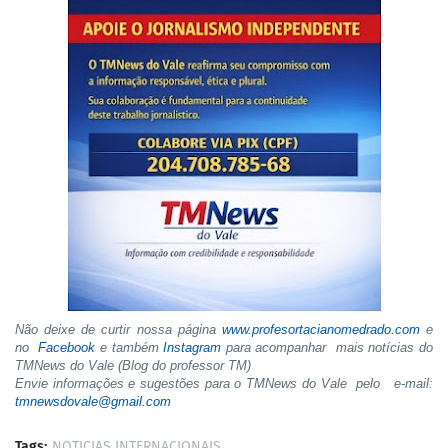
Não deixe de curtir nossa página
www.profesortacianomedrado.com
e
no
Facebook
e também
Instagram
para acompanhar mais notícias do
TMNews do Vale (Blog do professor TM)
Envie informações e sugestões para o TMNews do Vale pelo e-mail:
tmnewsdovale@gmail.com
Tags:
NOTICIAS INTERNACIONAIS