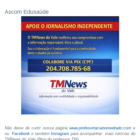
Ascom Edusaúde
Não deixe de curtir nossa página
www.profesortacianomedrado.com
e
no
Facebook
e também
Instagram
para acompanhar mais notícias do
TMNews do Vale (Blog do professor TM)