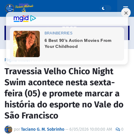
Página inicial
EVENTOS
Travessia Velho Chico Night
Swim acontece nesta sexta-
feira (05) e promete marcar a
história do esporte no Vale do
São Francisco
por
Taciano G. M. Sobrinho
—
6/05/2026 10:00:00 AM
0