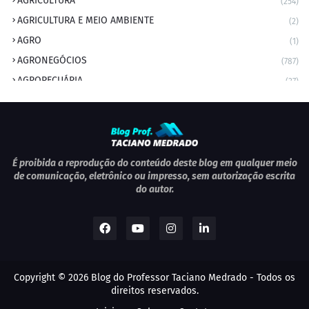
AGRICULTURA
(254)
AGRICULTURA E MEIO AMBIENTE
(2)
AGRO
(1)
AGRONEGÓCIOS
(787)
AGROPECUÁRIA
(37)
AMBIENTE
(9)
ANIVERSARIANTE DO DIA
(2)
ANIVERSÁRIO DA CIDADE
(2)
ANIVERSÁRIOS
(1)
É proibida a reprodução do conteúdo deste blog em qualquer meio
de comunicação, eletrônico ou impresso, sem autorização escrita
APEXBRASIL
(1)
do autor.
artigo
(5)
ARTIGOS
(339)
ARTIGOS JURÍDICOS
(17)
AS RAPIDINHAS DO PROFESSOR
(1)
Copyright ©
2026
Blog do Professor Taciano Medrado
- Todos os
AVIAÇÃO
(1)
direitos reservados.
BOLETIM
(1)