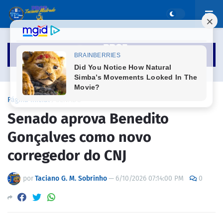
Página inicial
SENADO
Senado aprova Benedito
Gonçalves como novo
corregedor do CNJ
por
Taciano G. M. Sobrinho
—
6/10/2026 07:14:00 PM
0