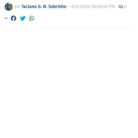
por
Taciano G. M. Sobrinho
—
6/12/2026 06:00:00 PM
0