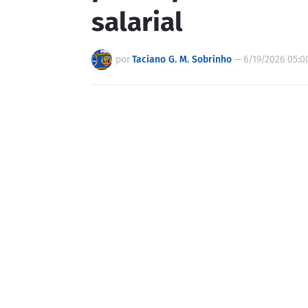
salarial
por
Taciano G. M. Sobrinho
—
6/19/2026 05:0