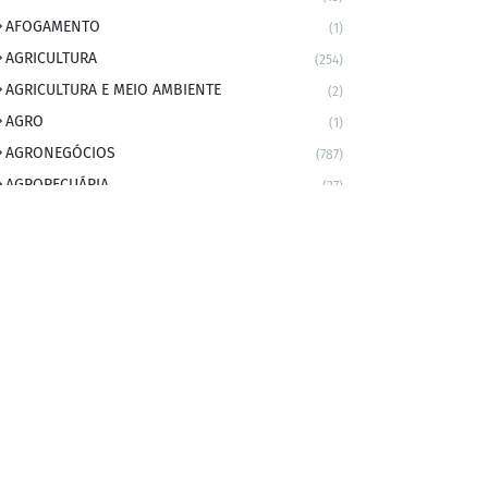
AFOGAMENTO
(1)
AGRICULTURA
(254)
AGRICULTURA E MEIO AMBIENTE
(2)
AGRO
(1)
AGRONEGÓCIOS
(787)
AGROPECUÁRIA
(37)
AMBIENTE
(9)
ANIVERSARIANTE DO DIA
(2)
ANIVERSÁRIO DA CIDADE
(2)
ANIVERSÁRIOS
(1)
APEXBRASIL
(1)
artigo
(5)
ARTIGOS
(339)
ARTIGOS JURÍDICOS
(17)
AS RAPIDINHAS DO PROFESSOR
(1)