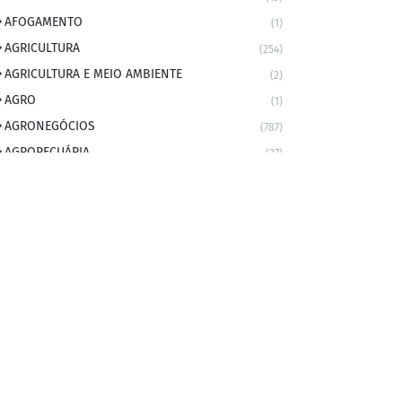
AFOGAMENTO
(1)
AGRICULTURA
(254)
AGRICULTURA E MEIO AMBIENTE
(2)
AGRO
(1)
AGRONEGÓCIOS
(787)
AGROPECUÁRIA
(37)
AMBIENTE
(9)
ANIVERSARIANTE DO DIA
(2)
ANIVERSÁRIO DA CIDADE
(2)
ANIVERSÁRIOS
(1)
APEXBRASIL
(1)
artigo
(5)
ARTIGOS
(339)
ARTIGOS JURÍDICOS
(17)
AS RAPIDINHAS DO PROFESSOR
(1)