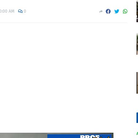
0:00 AM
0