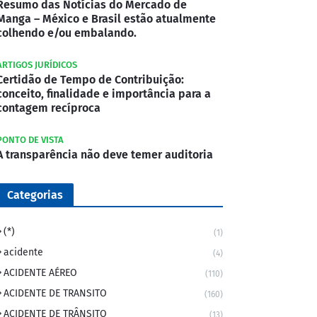
Resumo das Notícias do Mercado de
Manga – México e Brasil estão atualmente
colhendo e/ou embalando.
ARTIGOS JURÍDICOS
Certidão de Tempo de Contribuição:
conceito, finalidade e importância para a
contagem recíproca
PONTO DE VISTA
A transparência não deve temer auditoria
Categorias
(*)
(1)
acidente
(4)
ACIDENTE AÉREO
(110)
ACIDENTE DE TRANSITO
(160)
ACIDENTE DE TRÂNSITO
(13)