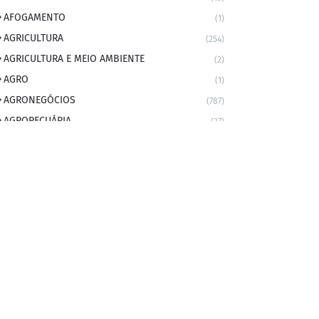
AFOGAMENTO
(1)
AGRICULTURA
(254)
AGRICULTURA E MEIO AMBIENTE
(2)
AGRO
(1)
AGRONEGÓCIOS
(787)
AGROPECUÁRIA
(37)
AMBIENTE
(9)
ANIVERSARIANTE DO DIA
(2)
ANIVERSÁRIO DA CIDADE
(2)
ANIVERSÁRIOS
(1)
APEXBRASIL
(1)
artigo
(5)
ARTIGOS
(339)
ARTIGOS JURÍDICOS
(17)
AS RAPIDINHAS DO PROFESSOR
(1)