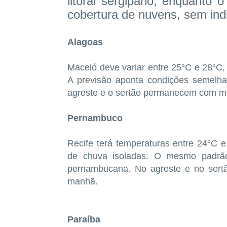
litoral sergipano, enquanto 
cobertura de nuvens, sem ind
Alagoas
Maceió deve variar entre 25°C e 28°C
A previsão aponta condições semelha
agreste e o sertão permanecem com mu
Pernambuco
Recife terá temperaturas entre 24°C
de chuva isoladas. O mesmo padrã
pernambucana. No agreste e no sertã
manhã.
Paraíba