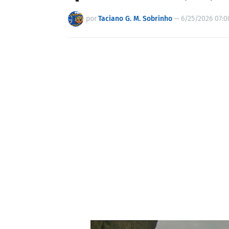
por
Taciano G. M. Sobrinho
—
6/25/2026 07:0