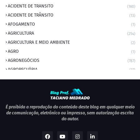
ACIDENTE DE TRANSITO
(160)
ACIDENTE DE TRÂNSITO
(13)
AFOGAMENTO
(1)
AGRICULTURA
(254)
AGRICULTURA E MEIO AMBIENTE
(2)
AGRO
(1)
AGRONEGÓCIOS
(787)
AGROPECUÁRIA
(37)
AMBIENTE
(9)
ANIVERSARIANTE DO DIA
(2)
ANIVERSÁRIO DA CIDADE
(2)
ANIVERSÁRIOS
(1)
É proibida a reprodução do conteúdo deste blog em qualquer meio
de comunicação, eletrônico ou impresso, sem autorização escrita
APEXBRASIL
(1)
do autor.
artigo
(5)
ARTIGOS
(339)