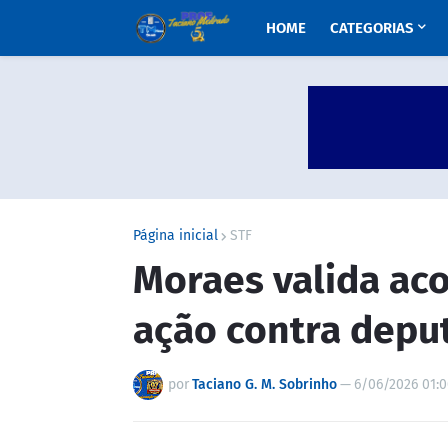
HOME
CATEGORIAS
Página inicial
STF
Moraes valida ac
ação contra depu
por
Taciano G. M. Sobrinho
—
6/06/2026 01: