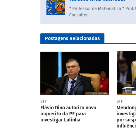
* Professor de Matematica * Prof.
Consultor
Postagens Relacionadas
STF
STF
Flávio Dino autoriza novo
Mendonç
inquérito da PF para
investig
investigar Lulinha
por susp
influênc