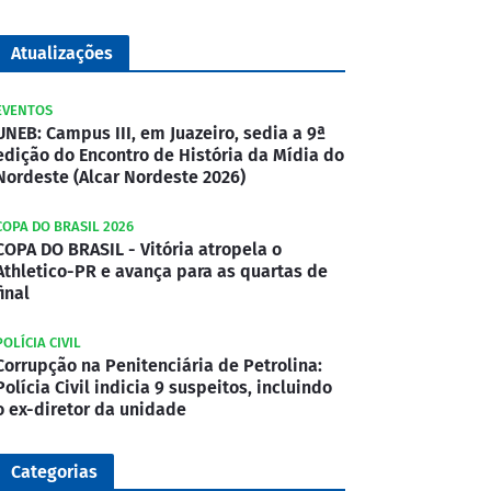
Atualizações
EVENTOS
UNEB: Campus III, em Juazeiro, sedia a 9ª
edição do Encontro de História da Mídia do
Nordeste (Alcar Nordeste 2026)
COPA DO BRASIL 2026
COPA DO BRASIL - Vitória atropela o
Athletico-PR e avança para as quartas de
final
POLÍCIA CIVIL
Corrupção na Penitenciária de Petrolina:
Polícia Civil indicia 9 suspeitos, incluindo
o ex-diretor da unidade
Categorias