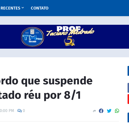
RECENTES
CONTATO
ordo que suspende
tado réu por 8/1
00:00 PM
0