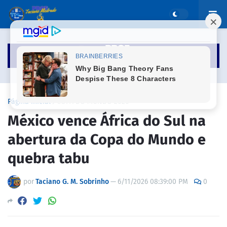
Página inicial
COPA DO MUNDO 2026
México vence África do Sul na
abertura da Copa do Mundo e
quebra tabu
por
Taciano G. M. Sobrinho
—
6/11/2026 08:39:00 PM
0