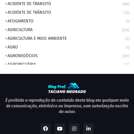
ACIDENTE DE TRANSITO
(160)
ACIDENTE DE TRÂNSITO
(13)
AFOGAMENTO
(1)
AGRICULTURA
(254)
AGRICULTURA E MEIO AMBIENTE
(2)
AGRO
(1)
AGRONEGÓCIOS
(787)
AGROPECUÁRIA
(37)
AMBIENTE
(9)
ANIVERSARIANTE DO DIA
(2)
ANIVERSÁRIO DA CIDADE
(2)
ANIVERSÁRIOS
(1)
É proibida a reprodução do conteúdo deste blog em qualquer meio
de comunicação, eletrônico ou impresso, sem autorização escrita
APEXBRASIL
(1)
do autor.
artigo
(5)
ARTIGOS
(339)
ARTIGOS JURÍDICOS