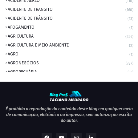
ACIDENTE AÉREO
(110)
ACIDENTE DE TRANSITO
(160)
ACIDENTE DE TRÂNSITO
(13)
AFOGAMENTO
(1)
AGRICULTURA
(254)
AGRICULTURA E MEIO AMBIENTE
(2)
AGRO
(1)
AGRONEGÓCIOS
(787)
AGROPECUÁRIA
(37)
AMBIENTE
(9)
ANIVERSARIANTE DO DIA
(2)
ANIVERSÁRIO DA CIDADE
(2)
ANIVERSÁRIOS
(1)
É proibida a reprodução do conteúdo deste blog em qualquer meio
de comunicação, eletrônico ou impresso, sem autorização escrita
APEXBRASIL
(1)
do autor.
artigo
(5)
ARTIGOS
(339)