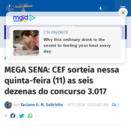
Página inicial
MEGA SENA
MEGA SENA: CEF sorteia nessa
quinta-feira (11) as seis
dezenas do concurso 3.017
por
Taciano G. M. Sobrinho
—
6/11/2026 10:00:00 AM
0