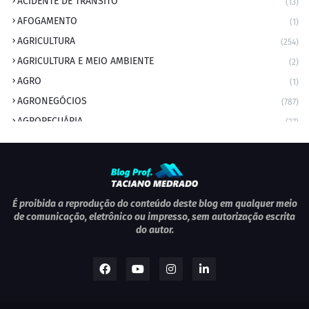
ACIDENTE DE TRÂNSITO
(13)
AFOGAMENTO
(1)
AGRICULTURA
(254)
AGRICULTURA E MEIO AMBIENTE
(2)
AGRO
(1)
AGRONEGÓCIOS
(787)
AGROPECUÁRIA
(37)
AMBIENTE
(9)
ANIVERSARIANTE DO DIA
(2)
ANIVERSÁRIO DA CIDADE
(2)
ANIVERSÁRIOS
(1)
É proibida a reprodução do conteúdo deste blog em qualquer meio
de comunicação, eletrônico ou impresso, sem autorização escrita
APEXBRASIL
(1)
do autor.
artigo
(5)
ARTIGOS
(339)
ARTIGOS JURÍDICOS
(17)
AS RAPIDINHAS DO PROFESSOR
(1)