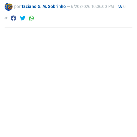
por
Taciano G. M. Sobrinho
—
6/20/2026 10:06:00 PM
0