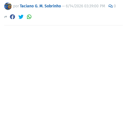
por
Taciano G. M. Sobrinho
—
6/14/2026 03:39:00 PM
0