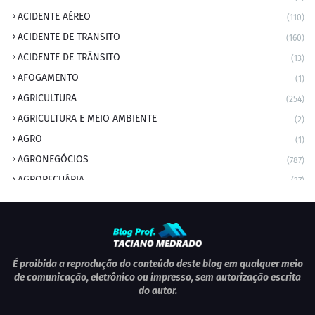
ACIDENTE AÉREO
(110)
ACIDENTE DE TRANSITO
(160)
ACIDENTE DE TRÂNSITO
(13)
AFOGAMENTO
(1)
AGRICULTURA
(254)
AGRICULTURA E MEIO AMBIENTE
(2)
AGRO
(1)
AGRONEGÓCIOS
(787)
AGROPECUÁRIA
(37)
AMBIENTE
(9)
ANIVERSARIANTE DO DIA
(2)
ANIVERSÁRIO DA CIDADE
(2)
ANIVERSÁRIOS
(1)
É proibida a reprodução do conteúdo deste blog em qualquer meio
de comunicação, eletrônico ou impresso, sem autorização escrita
APEXBRASIL
(1)
do autor.
artigo
(5)