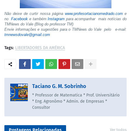
Não deixe de curtir nossa página
www.profesortacianomedrado.com
e
no
Facebook
e também
Instagram
para acompanhar mais notícias do
TMNews do Vale (Blog do professor TM)
Envie informações e sugestões para o TMNews do Vale pelo e-mail:
tmnewsdovale@gmail.com
Tags:
LIBERTADORES DA AMÉRICA
Taciano G. M. Sobrinho
* Professor de Matematica * Prof. Universitário
* Eng. Agronômo * Admin. de Empresas *
Consultor
Postagens Relacionadas
Ver todos