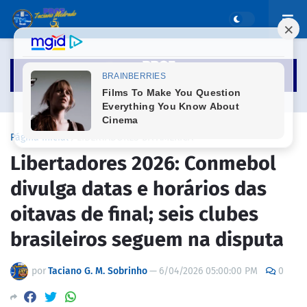
Página inicial
LIBERTADORES DA AMÉRICA
Libertadores 2026: Conmebol
divulga datas e horários das
oitavas de final; seis clubes
brasileiros seguem na disputa
por
Taciano G. M. Sobrinho
—
6/04/2026 05:00:00 PM
0