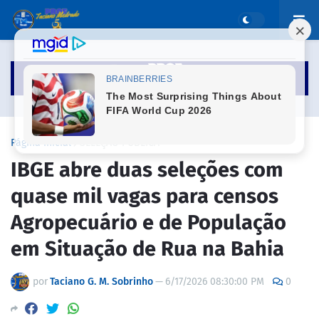
Página inicial
SELEÇÃO PÚBLICA
IBGE abre duas seleções com
quase mil vagas para censos
Agropecuário e de População
em Situação de Rua na Bahia
por
Taciano G. M. Sobrinho
—
6/17/2026 08:30:00 PM
0