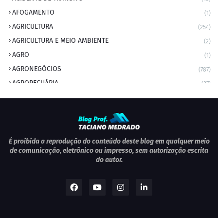
AFOGAMENTO
(1)
AGRICULTURA
(254)
AGRICULTURA E MEIO AMBIENTE
(2)
AGRO
(1)
AGRONEGÓCIOS
(787)
AGROPECUÁRIA
(37)
AMBIENTE
(9)
ANIVERSARIANTE DO DIA
(2)
ANIVERSÁRIO DA CIDADE
(2)
ANIVERSÁRIOS
(1)
É proibida a reprodução do conteúdo deste blog em qualquer meio
de comunicação, eletrônico ou impresso, sem autorização escrita
APEXBRASIL
(1)
do autor.
artigo
(5)
ARTIGOS
(339)
ARTIGOS JURÍDICOS
(17)
AS RAPIDINHAS DO PROFESSOR
(1)