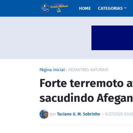
HOME
CATEGORIAS
Página inicial
DESASTRES NATURAIS
Forte terremoto a
sacudindo Afegan
por
Taciano G. M. Sobrinho
—
6/27/2026 03:0