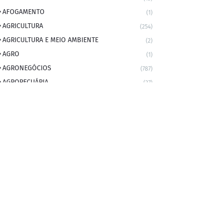
AFOGAMENTO
(1)
AGRICULTURA
(254)
AGRICULTURA E MEIO AMBIENTE
(2)
AGRO
(1)
AGRONEGÓCIOS
(787)
AGROPECUÁRIA
(37)
AMBIENTE
(9)
ANIVERSARIANTE DO DIA
(2)
ANIVERSÁRIO DA CIDADE
(2)
ANIVERSÁRIOS
(1)
APEXBRASIL
(1)
artigo
(5)
ARTIGOS
(339)
ARTIGOS JURÍDICOS
(17)
AS RAPIDINHAS DO PROFESSOR
(1)