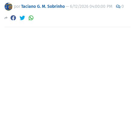
por
Taciano G. M. Sobrinho
—
6/12/2026 04:00:00 PM
0