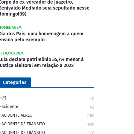
Corpo do ex-vereador de Juazeiro,
Genivaldo Medrado será sepultado nesse
domingo(09)
HOMENAGEM
Dia dos Pais: uma homenagem a quem
ensina pelo exemplo
ELEIÇÕES 2026
Lula declara patrimônio 35,7% menor à
Justiça Eleitoral em relação a 2022
Categorias
(*)
(1)
acidente
(4)
ACIDENTE AÉREO
(110)
ACIDENTE DE TRANSITO
(160)
ACIDENTE DE TRÂNSITO
(13)