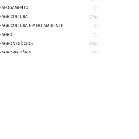
AFOGAMENTO
(1)
AGRICULTURA
(254)
AGRICULTURA E MEIO AMBIENTE
(2)
AGRO
(1)
AGRONEGÓCIOS
(787)
AGROPECUÁRIA
(37)
AMBIENTE
(9)
ANIVERSARIANTE DO DIA
(2)
ANIVERSÁRIO DA CIDADE
(2)
ANIVERSÁRIOS
(1)
APEXBRASIL
(1)
artigo
(5)
ARTIGOS
(339)
ARTIGOS JURÍDICOS
(17)
AS RAPIDINHAS DO PROFESSOR
(1)