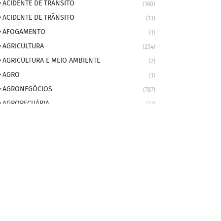
ACIDENTE DE TRANSITO
(160)
ACIDENTE DE TRÂNSITO
(13)
AFOGAMENTO
(1)
AGRICULTURA
(254)
AGRICULTURA E MEIO AMBIENTE
(2)
AGRO
(1)
AGRONEGÓCIOS
(787)
AGROPECUÁRIA
(37)
AMBIENTE
(9)
ANIVERSARIANTE DO DIA
(2)
ANIVERSÁRIO DA CIDADE
(2)
ANIVERSÁRIOS
(1)
APEXBRASIL
(1)
artigo
(5)
ARTIGOS
(339)
ARTIGOS JURÍDICOS
(17)