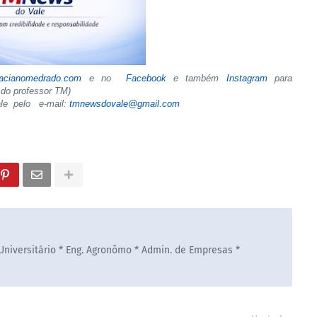
tacianomedrado.com
e no
Facebook
e também
Instagram
para
do professor TM)
ale pelo e-mail:
tmnewsdovale@gmail.com
 Universitário * Eng. Agronômo * Admin. de Empresas *