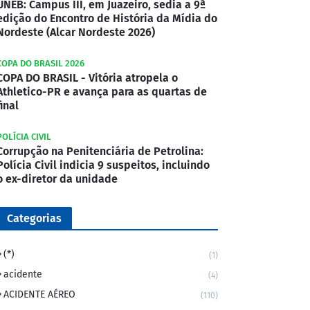
UNEB: Campus III, em Juazeiro, sedia a 9ª
edição do Encontro de História da Mídia do
Nordeste (Alcar Nordeste 2026)
COPA DO BRASIL 2026
COPA DO BRASIL - Vitória atropela o
Athletico-PR e avança para as quartas de
final
POLÍCIA CIVIL
Corrupção na Penitenciária de Petrolina:
Polícia Civil indicia 9 suspeitos, incluindo
o ex-diretor da unidade
Categorias
(*)
(1)
acidente
(4)
ACIDENTE AÉREO
(110)