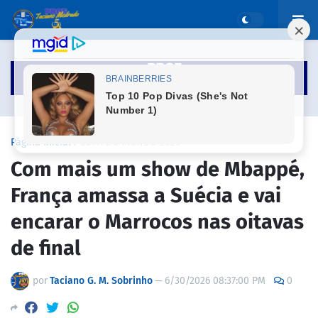
Página inicial
COPA DO MUNDO 2026
Com mais um show de Mbappé,
França amassa a Suécia e vai
encarar o Marrocos nas oitavas
de final
por
Taciano G. M. Sobrinho
—
6/30/2026 08:37:00 PM
0