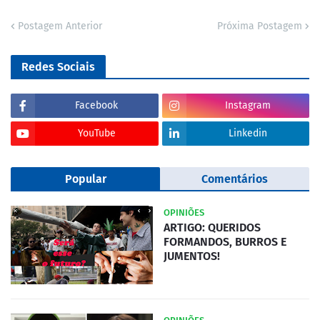
Postagem Anterior
Próxima Postagem
Redes Sociais
Facebook
Instagram
YouTube
Linkedin
Popular
Comentários
OPINIÕES
ARTIGO: QUERIDOS
FORMANDOS, BURROS E
JUMENTOS!