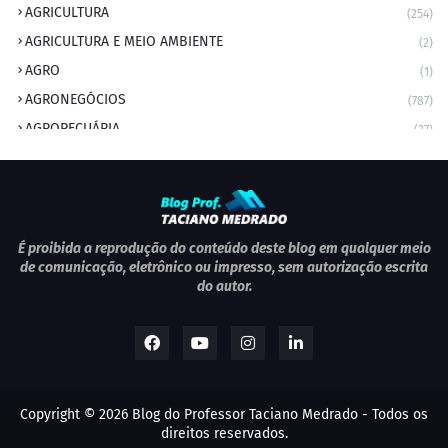
AGRICULTURA
(254)
AGRICULTURA E MEIO AMBIENTE
(2)
AGRO
(1)
AGRONEGÓCIOS
(787)
AGROPECUÁRIA
(37)
AMBIENTE
(9)
ANIVERSARIANTE DO DIA
(2)
ANIVERSÁRIO DA CIDADE
(2)
ANIVERSÁRIOS
(1)
É proibida a reprodução do conteúdo deste blog em qualquer meio
de comunicação, eletrônico ou impresso, sem autorização escrita
APEXBRASIL
(1)
do autor.
artigo
(5)
ARTIGOS
(339)
ARTIGOS JURÍDICOS
(17)
AS RAPIDINHAS DO PROFESSOR
(1)
Copyright ©
2026
Blog do Professor Taciano Medrado
- Todos os
AVIAÇÃO
(1)
direitos reservados.
BOLETIM