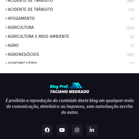
ACIDENTE DE TRANSITO
(160)
ACIDENTE DE TRÂNSITO
(13)
AFOGAMENTO
(1)
AGRICULTURA
(254)
AGRICULTURA E MEIO AMBIENTE
(2)
AGRO
(1)
AGRONEGÓCIOS
(787)
AGROPECUÁRIA
(37)
AMBIENTE
(9)
ANIVERSARIANTE DO DIA
(2)
ANIVERSÁRIO DA CIDADE
(2)
ANIVERSÁRIOS
(1)
É proibida a reprodução do conteúdo deste blog em qualquer meio
de comunicação, eletrônico ou impresso, sem autorização escrita
APEXBRASIL
(1)
do autor.
artigo
(5)
ARTIGOS
(339)
ARTIGOS JURÍDICOS
(17)