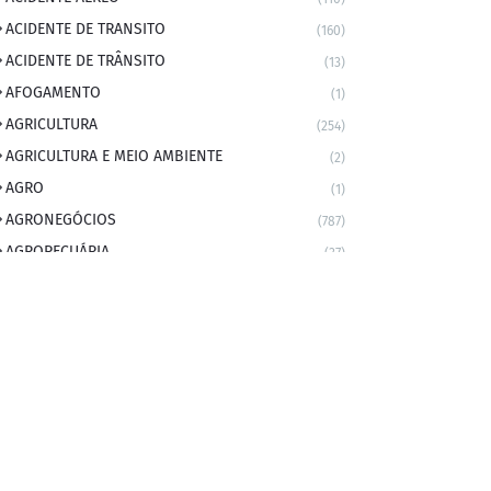
ACIDENTE DE TRANSITO
(160)
ACIDENTE DE TRÂNSITO
(13)
AFOGAMENTO
(1)
AGRICULTURA
(254)
AGRICULTURA E MEIO AMBIENTE
(2)
AGRO
(1)
AGRONEGÓCIOS
(787)
AGROPECUÁRIA
(37)
AMBIENTE
(9)
ANIVERSARIANTE DO DIA
(2)
ANIVERSÁRIO DA CIDADE
(2)
ANIVERSÁRIOS
(1)
APEXBRASIL
(1)
artigo
(5)
ARTIGOS
(339)