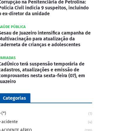
Corrupção na Penitenciária de Petrolina:
Polícia Civil indicia 9 suspeitos, incluindo
o ex-diretor da unidade
SAÚDE PÚBLICA
Sesau de Juazeiro intensifica campanha de
Multivacinação para atualização da
caderneta de crianças e adolescentes
VARIADAS
CadÚnico terá suspensão temporária de
cadastros, atualizações e emissão de
comprovantes nesta sexta-feira (07), em
Juazeiro
Categorias
(*)
(1)
acidente
(4)
ACIDENTE AÉREO
(110)