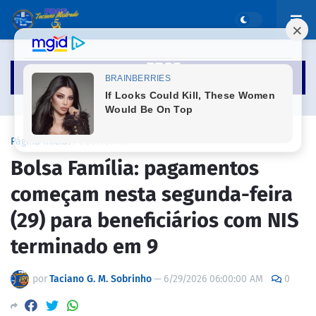
Página inicial
ECONOMIA
Bolsa Família: pagamentos
começam nesta segunda-feira
(29) para beneficiários com NIS
terminado em 9
por
Taciano G. M. Sobrinho
—
6/29/2026 06:00:00 AM
0