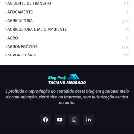
ACIDENTE DE TRÂNSITO
(13)
AFOGAMENTO
(1)
AGRICULTURA
(254)
AGRICULTURA E MEIO AMBIENTE
(2)
AGRO
(1)
AGRONEGÓCIOS
(787)
AGROPECUÁRIA
(37)
AMBIENTE
(9)
ANIVERSARIANTE DO DIA
(2)
ANIVERSÁRIO DA CIDADE
(2)
ANIVERSÁRIOS
(1)
É proibida a reprodução do conteúdo deste blog em qualquer meio
de comunicação, eletrônico ou impresso, sem autorização escrita
APEXBRASIL
(1)
do autor.
artigo
(5)
ARTIGOS
(339)
ARTIGOS JURÍDICOS
(17)
AS RAPIDINHAS DO PROFESSOR
(1)