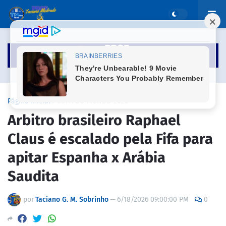
Página inicial
COPA DO MUNDO 2026
Arbitro brasileiro Raphael
Claus é escalado pela Fifa para
apitar Espanha x Arábia
Saudita
por
Taciano G. M. Sobrinho
—
6/18/2026 09:00:00 PM
0