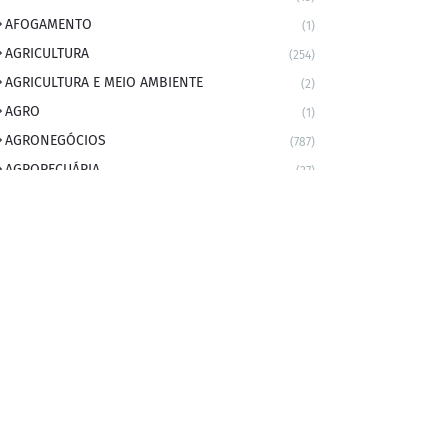
AFOGAMENTO
(1)
AGRICULTURA
(254)
AGRICULTURA E MEIO AMBIENTE
(2)
AGRO
(1)
AGRONEGÓCIOS
(787)
AGROPECUÁRIA
(37)
AMBIENTE
(9)
ANIVERSARIANTE DO DIA
(2)
ANIVERSÁRIO DA CIDADE
(2)
ANIVERSÁRIOS
(1)
APEXBRASIL
(1)
artigo
(5)
ARTIGOS
(339)
ARTIGOS JURÍDICOS
(17)
AS RAPIDINHAS DO PROFESSOR
(1)