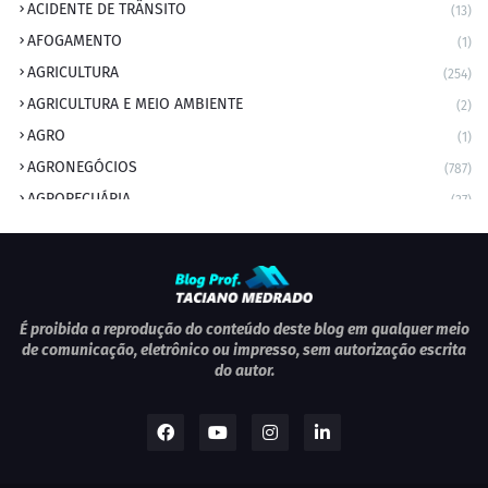
ACIDENTE DE TRÂNSITO
(13)
AFOGAMENTO
(1)
AGRICULTURA
(254)
AGRICULTURA E MEIO AMBIENTE
(2)
AGRO
(1)
AGRONEGÓCIOS
(787)
AGROPECUÁRIA
(37)
AMBIENTE
(9)
ANIVERSARIANTE DO DIA
(2)
ANIVERSÁRIO DA CIDADE
(2)
ANIVERSÁRIOS
(1)
É proibida a reprodução do conteúdo deste blog em qualquer meio
de comunicação, eletrônico ou impresso, sem autorização escrita
APEXBRASIL
(1)
do autor.
artigo
(5)
ARTIGOS
(339)
ARTIGOS JURÍDICOS
(17)
AS RAPIDINHAS DO PROFESSOR
(1)