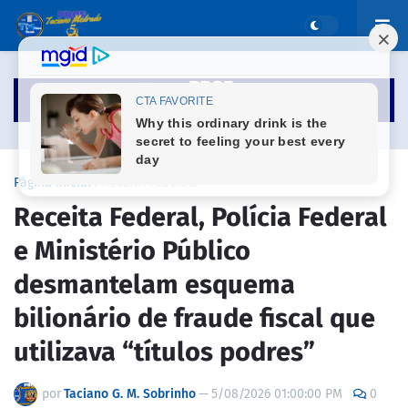
Página inicial
RECEITA FEDERAL
Receita Federal, Polícia Federal
e Ministério Público
desmantelam esquema
bilionário de fraude fiscal que
utilizava “títulos podres”
por
Taciano G. M. Sobrinho
—
5/08/2026 01:00:00 PM
0