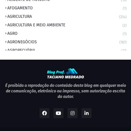
(13)
AFOGAMENTO
(1)
AGRICULTURA
(254)
AGRICULTURA E MEIO AMBIENTE
(2)
AGRO
(1)
AGRONEGÓCIOS
(787)
AGROPECUÁRIA
(37)
AMBIENTE
(9)
ANIVERSARIANTE DO DIA
(2)
ANIVERSÁRIO DA CIDADE
(2)
ANIVERSÁRIOS
(1)
É proibida a reprodução do conteúdo deste blog em qualquer meio
de comunicação, eletrônico ou impresso, sem autorização escrita
APEXBRASIL
(1)
do autor.
artigo
(5)
ARTIGOS
(339)
ARTIGOS JURÍDICOS
(17)
AS RAPIDINHAS DO PROFESSOR
(1)