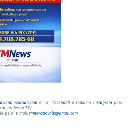
tacianomedrado.com
e no
Facebook
e também
Instagram
para
 do professor TM)
ale pelo e-mail:
tmnewsdovale@gmail.com