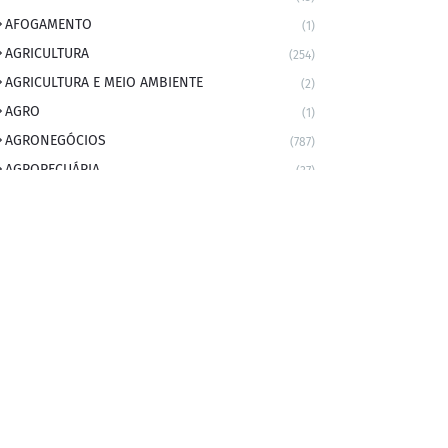
AFOGAMENTO
(1)
AGRICULTURA
(254)
AGRICULTURA E MEIO AMBIENTE
(2)
AGRO
(1)
AGRONEGÓCIOS
(787)
AGROPECUÁRIA
(37)
AMBIENTE
(9)
ANIVERSARIANTE DO DIA
(2)
ANIVERSÁRIO DA CIDADE
(2)
ANIVERSÁRIOS
(1)
APEXBRASIL
(1)
artigo
(5)
ARTIGOS
(339)
ARTIGOS JURÍDICOS
(17)
AS RAPIDINHAS DO PROFESSOR
(1)