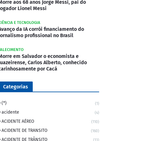
Morre aos 68 anos Jorge Messi, pai do
jogador Lionel Messi
CIÊNCIA E TECNOLOGIA
Avanço da IA corrói financiamento do
jornalismo profissional no Brasil
FALECIMENTO
Morre em Salvador o economista e
juazeirense, Carlos Alberto, conhecido
carinhosamente por Cacá
Categorias
(*)
(1)
acidente
(4)
ACIDENTE AÉREO
(110)
ACIDENTE DE TRANSITO
(160)
ACIDENTE DE TRÂNSITO
(13)