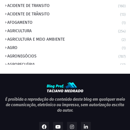
ACIDENTE DE TRANSITO
(160)
ACIDENTE DE TRÂNSITO
(13)
AFOGAMENTO
(1)
AGRICULTURA
(254)
AGRICULTURA E MEIO AMBIENTE
(2)
AGRO
(1)
AGRONEGÓCIOS
(787)
AGROPECUÁRIA
(37)
AMBIENTE
(9)
ANIVERSARIANTE DO DIA
(2)
ANIVERSÁRIO DA CIDADE
(2)
ANIVERSÁRIOS
(1)
É proibida a reprodução do conteúdo deste blog em qualquer meio
de comunicação, eletrônico ou impresso, sem autorização escrita
APEXBRASIL
(1)
do autor.
artigo
(5)
ARTIGOS
(339)