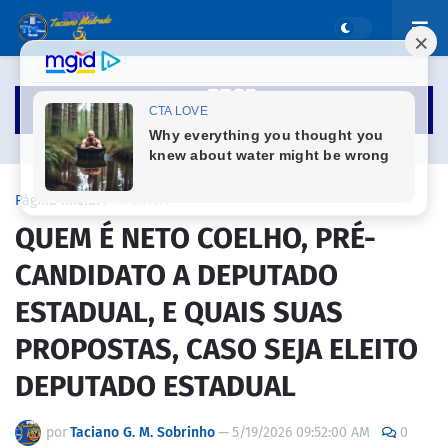
Página inicial
POLÍTICA
QUEM É NETO COELHO, PRÉ-
CANDIDATO A DEPUTADO
ESTADUAL, E QUAIS SUAS
PROPOSTAS, CASO SEJA ELEITO
DEPUTADO ESTADUAL
por
Taciano G. M. Sobrinho
—
5/19/2026 09:52:00 AM
0