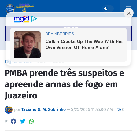
Página inicial
POLICIA MILITAR
PMBA prende três suspeitos e
apreende armas de fogo em
Juazeiro
por
Taciano G. M. Sobrinho
—
5/25/2026 11:45:00 AM
0