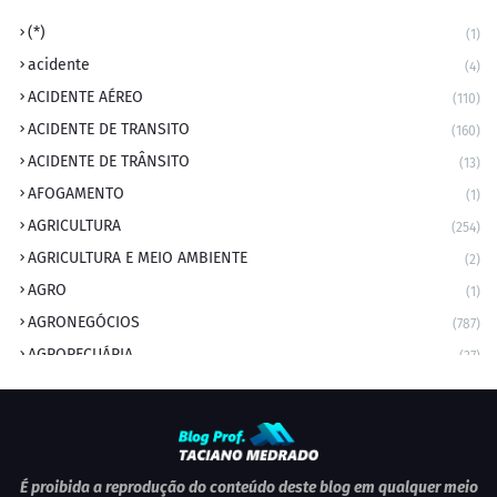
(*)
(1)
acidente
(4)
ACIDENTE AÉREO
(110)
ACIDENTE DE TRANSITO
(160)
ACIDENTE DE TRÂNSITO
(13)
AFOGAMENTO
(1)
AGRICULTURA
(254)
AGRICULTURA E MEIO AMBIENTE
(2)
AGRO
(1)
AGRONEGÓCIOS
(787)
AGROPECUÁRIA
(37)
AMBIENTE
(9)
ANIVERSARIANTE DO DIA
(2)
ANIVERSÁRIO DA CIDADE
(2)
ANIVERSÁRIOS
(1)
É proibida a reprodução do conteúdo deste blog em qualquer meio