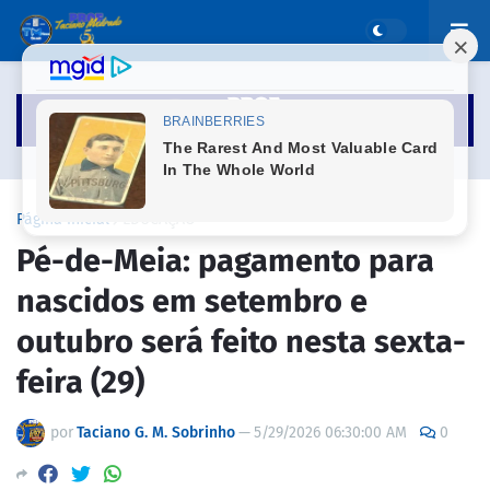
Página inicial
EDUCAÇÃO
Pé-de-Meia: pagamento para
nascidos em setembro e
outubro será feito nesta sexta-
feira (29)
por
Taciano G. M. Sobrinho
—
5/29/2026 06:30:00 AM
0