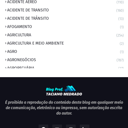
ACIDENTE AÉREO
(110)
ACIDENTE DE TRANSITO
(160)
ACIDENTE DE TRÂNSITO
(13)
AFOGAMENTO
(1)
AGRICULTURA
(254)
AGRICULTURA E MEIO AMBIENTE
(2)
AGRO
(1)
AGRONEGÓCIOS
(787)
AGROPECUÁRIA
(37)
AMBIENTE
(9)
ANIVERSARIANTE DO DIA
(2)
ANIVERSÁRIO DA CIDADE
(2)
ANIVERSÁRIOS
(1)
É proibida a reprodução do conteúdo deste blog em qualquer meio
de comunicação, eletrônico ou impresso, sem autorização escrita
APEXBRASIL
(1)
do autor.
artigo
(5)
ARTIGOS
(339)