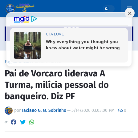
Página inicial
CASO MASTER
Pai de Vorcaro liderava A
Turma, milícia pessoal do
banqueiro. Diz PF
por
Taciano G. M. Sobrinho
—
5/14/2026 03:03:00 PM
0