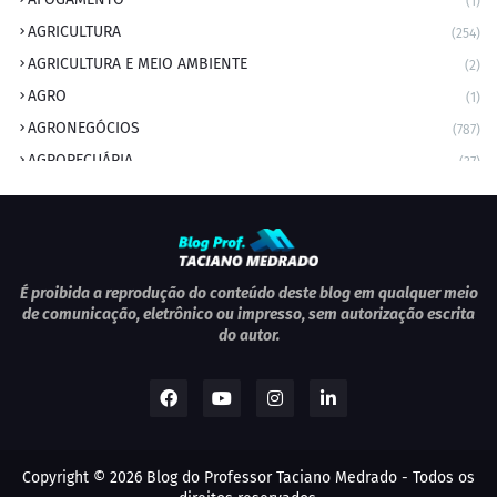
(1)
AGRICULTURA
(254)
AGRICULTURA E MEIO AMBIENTE
(2)
AGRO
(1)
AGRONEGÓCIOS
(787)
AGROPECUÁRIA
(37)
AMBIENTE
(9)
ANIVERSARIANTE DO DIA
(2)
ANIVERSÁRIO DA CIDADE
(2)
ANIVERSÁRIOS
(1)
É proibida a reprodução do conteúdo deste blog em qualquer meio
de comunicação, eletrônico ou impresso, sem autorização escrita
APEXBRASIL
(1)
do autor.
artigo
(5)
ARTIGOS
(339)
ARTIGOS JURÍDICOS
(17)
AS RAPIDINHAS DO PROFESSOR
(1)
Copyright ©
2026
Blog do Professor Taciano Medrado
- Todos os
AVIAÇÃO
(1)