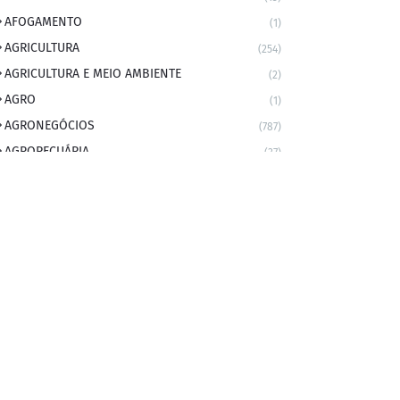
AFOGAMENTO
(1)
AGRICULTURA
(254)
AGRICULTURA E MEIO AMBIENTE
(2)
AGRO
(1)
AGRONEGÓCIOS
(787)
AGROPECUÁRIA
(37)
AMBIENTE
(9)
ANIVERSARIANTE DO DIA
(2)
ANIVERSÁRIO DA CIDADE
(2)
ANIVERSÁRIOS
(1)
APEXBRASIL
(1)
artigo
(5)
ARTIGOS
(339)
ARTIGOS JURÍDICOS
(17)
AS RAPIDINHAS DO PROFESSOR
(1)