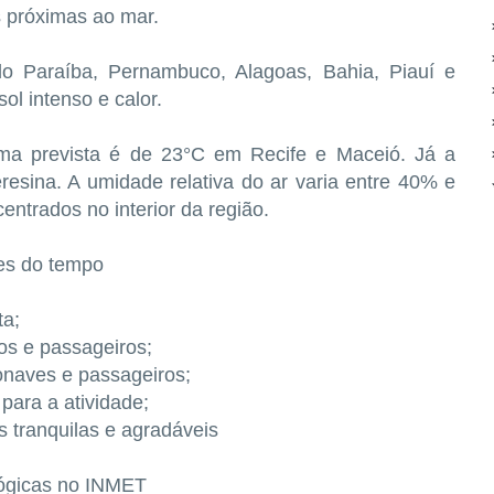
s próximas ao mar.
ndo Paraíba, Pernambuco, Alagoas, Bahia, Piauí e
l intenso e calor.
nima prevista é de 23°C em Recife e Maceió. Já a
esina. A umidade relativa do ar varia entre 40% e
ntrados no interior da região.
es do tempo
ta;
os e passageiros;
onaves e passageiros;
para a atividade;
s tranquilas e agradáveis
lógicas no INMET