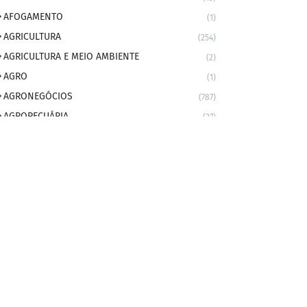
AFOGAMENTO
(1)
AGRICULTURA
(254)
AGRICULTURA E MEIO AMBIENTE
(2)
AGRO
(1)
AGRONEGÓCIOS
(787)
AGROPECUÁRIA
(37)
AMBIENTE
(9)
ANIVERSARIANTE DO DIA
(2)
ANIVERSÁRIO DA CIDADE
(2)
ANIVERSÁRIOS
(1)
APEXBRASIL
(1)
artigo
(5)
ARTIGOS
(339)
ARTIGOS JURÍDICOS
(17)
AS RAPIDINHAS DO PROFESSOR
(1)