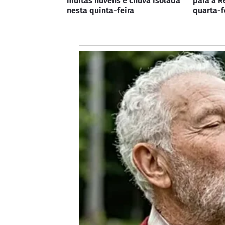
muitas nuvens e chuva isolada
para a R
nesta quinta-feira
quarta-fe