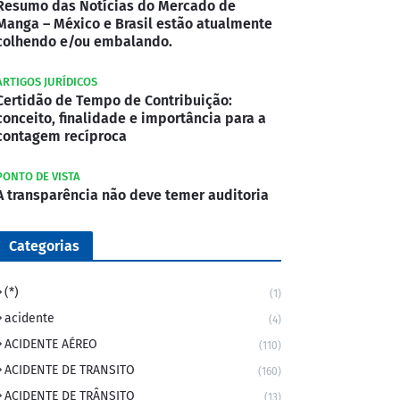
Resumo das Notícias do Mercado de
Manga – México e Brasil estão atualmente
colhendo e/ou embalando.
ARTIGOS JURÍDICOS
Certidão de Tempo de Contribuição:
conceito, finalidade e importância para a
contagem recíproca
PONTO DE VISTA
A transparência não deve temer auditoria
Categorias
(*)
(1)
acidente
(4)
ACIDENTE AÉREO
(110)
ACIDENTE DE TRANSITO
(160)
ACIDENTE DE TRÂNSITO
(13)