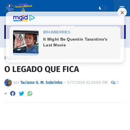
Página inicial
PONTO DE VISTA
O LEGADO QUE FICA
por
Taciano G. M. Sobrinho
—
5/11/2026 02:30:00 PM
0