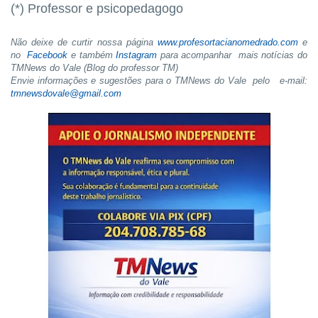
(*) Professor e psicopedagogo
Não deixe de curtir nossa página
www.profesortacianomedrado.com
e
no
Facebook
e também
Instagram
para acompanhar mais notícias do
TMNews do Vale (Blog do professor TM)
Envie informações e sugestões para o TMNews do Vale pelo e-mail:
tmnewsdovale@gmail.com