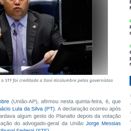
 o STF foi creditada a Davi Alcolumbre pelos governistas
mbre
(União-AP), afirmou nesta quinta-feira, 6, que
nácio Lula da Silva (PT)
. A declaração ocorreu após
uardava algum gesto do Planalto depois da votação
icação do advogado-geral da União
Jorge Messias
ibunal Federal (STF)
.