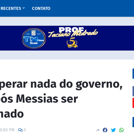
RECENTES
CONTATO
perar nada do governo,
pós Messias ser
enado
00:00 PM
0