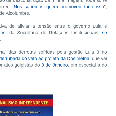
sso de desconstrução da minha imagem. Toda sorte
orreu.
Nós sabemos quem promoveu tudo isso
”,
 de Alcolumbre.
tiva de aliviar a tensão entre o governo Lula e
ães
, da Secretaria de Relações Institucionais,
se
.
ina” das derrotas sofridas pela gestão Lula 3 no
derrubada do veto ao projeto da Dosimetria
, que vai
r atos golpistas do
8 de Janeiro
, em especial a do