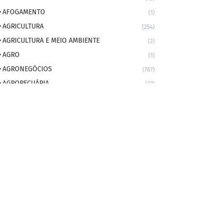
AFOGAMENTO
(1)
AGRICULTURA
(254)
AGRICULTURA E MEIO AMBIENTE
(2)
AGRO
(1)
AGRONEGÓCIOS
(787)
AGROPECUÁRIA
(37)
AMBIENTE
(9)
ANIVERSARIANTE DO DIA
(2)
ANIVERSÁRIO DA CIDADE
(2)
ANIVERSÁRIOS
(1)
APEXBRASIL
(1)
artigo
(5)
ARTIGOS
(339)
ARTIGOS JURÍDICOS
(17)
AS RAPIDINHAS DO PROFESSOR
(1)