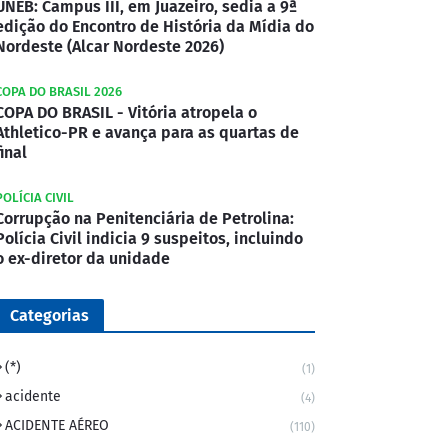
UNEB: Campus III, em Juazeiro, sedia a 9ª
edição do Encontro de História da Mídia do
Nordeste (Alcar Nordeste 2026)
COPA DO BRASIL 2026
COPA DO BRASIL - Vitória atropela o
Athletico-PR e avança para as quartas de
final
POLÍCIA CIVIL
Corrupção na Penitenciária de Petrolina:
Polícia Civil indicia 9 suspeitos, incluindo
o ex-diretor da unidade
Categorias
(*)
(1)
acidente
(4)
ACIDENTE AÉREO
(110)