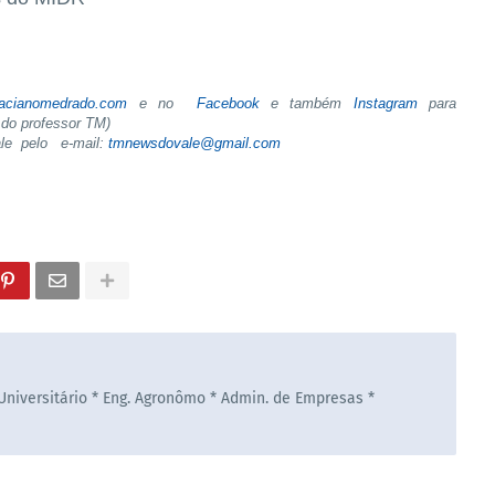
tacianomedrado.com
e no
Facebook
e também
Instagram
para
do professor TM)
ale pelo e-mail:
tmnewsdovale@gmail.com
 Universitário * Eng. Agronômo * Admin. de Empresas *