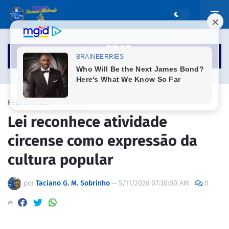
Página inicial
CULTURA
Lei reconhece atividade
circense como expressão da
cultura popular
por
Taciano G. M. Sobrinho
—
5/11/2026 07:30:00 AM
0