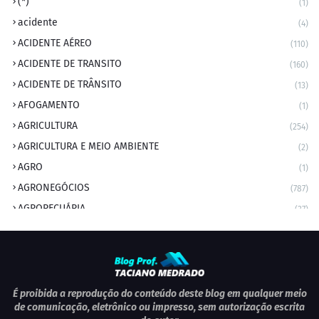
(*)
(1)
acidente
(4)
ACIDENTE AÉREO
(110)
ACIDENTE DE TRANSITO
(160)
ACIDENTE DE TRÂNSITO
(13)
AFOGAMENTO
(1)
AGRICULTURA
(254)
AGRICULTURA E MEIO AMBIENTE
(2)
AGRO
(1)
AGRONEGÓCIOS
(787)
AGROPECUÁRIA
(37)
AMBIENTE
(9)
ANIVERSARIANTE DO DIA
(2)
ANIVERSÁRIO DA CIDADE
(2)
ANIVERSÁRIOS
(1)
É proibida a reprodução do conteúdo deste blog em qualquer meio
de comunicação, eletrônico ou impresso, sem autorização escrita
APEXBRASIL
(1)